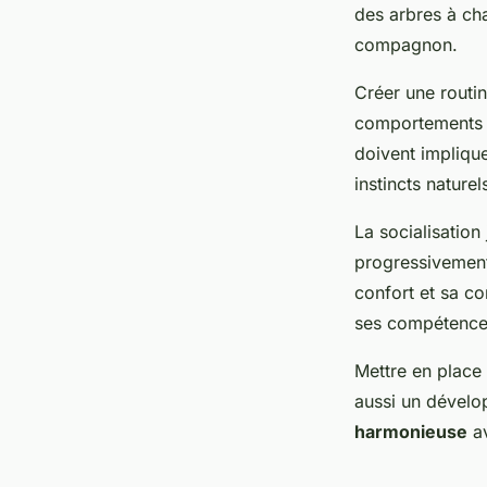
des arbres à ch
compagnon.
Créer une routin
comportements i
doivent implique
instincts naturel
La socialisation
progressivement
confort et sa c
ses compétences
Mettre en place
aussi un dévelo
harmonieuse
av