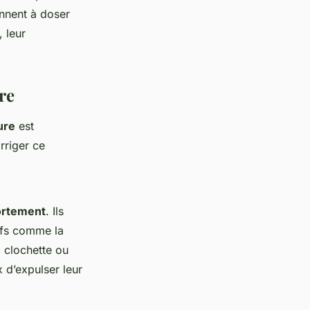
ennent à doser
 leur
re
ure
est
rriger ce
ortement
. Ils
ifs comme la
 clochette ou
x d’expulser leur