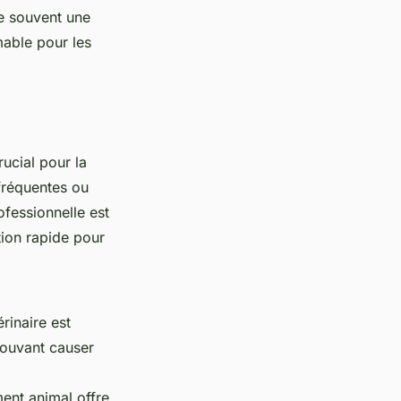
te souvent une
mable pour les
ucial pour la
fréquentes ou
fessionnelle est
ion rapide pour
rinaire est
pouvant causer
ent animal offre