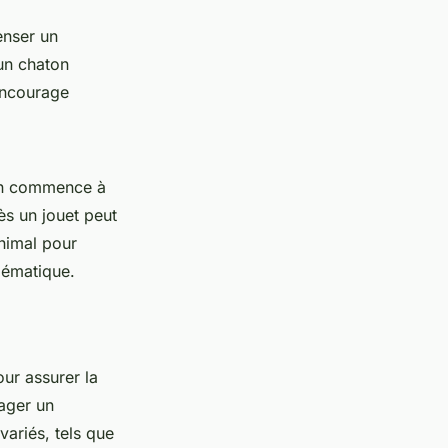
enser un
un chaton
 encourage
on commence à
ès un jouet peut
nimal pour
lématique.
ur assurer la
nager un
 variés, tels que