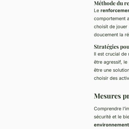
Méthode du re
Le
renforcement
comportement ap
choisit de jouer
doucement la ré
Stratégies pou
Il est crucial de
être agressif, l
être une soluti
choisir des act
Mesures pr
Comprendre l’i
sécurité et le b
environnement