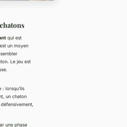
 chatons
ant
qui est
e est un moyen
 sembler
on. Le jeu est
sse.
: lorsqu’ils
nt, un chaton
 défensivement,
par une phase