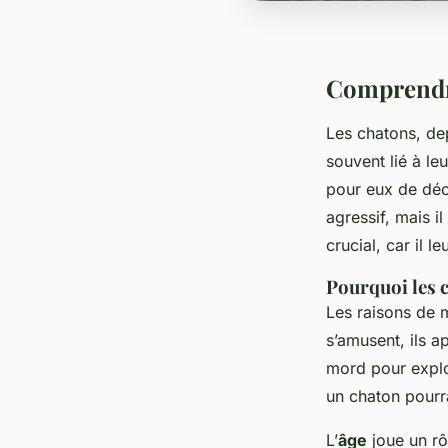
Comprendre
Les chatons, de
souvent lié à le
pour eux de déc
agressif, mais i
crucial, car il 
Pourquoi les 
Les raisons de m
s’amusent, ils a
mord pour explo
un chaton pourra
L’
âge
joue un rô