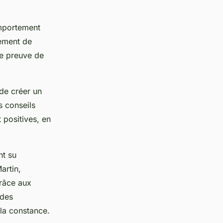
omportement
tement de
re preuve de
de créer un
s conseils
 positives, en
nt su
artin,
grâce aux
 des
 la constance.