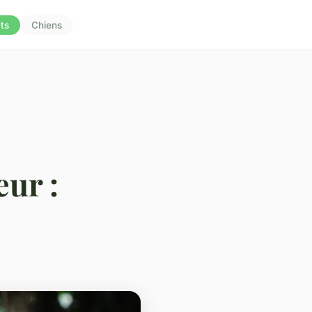
ts
Chiens
eur :