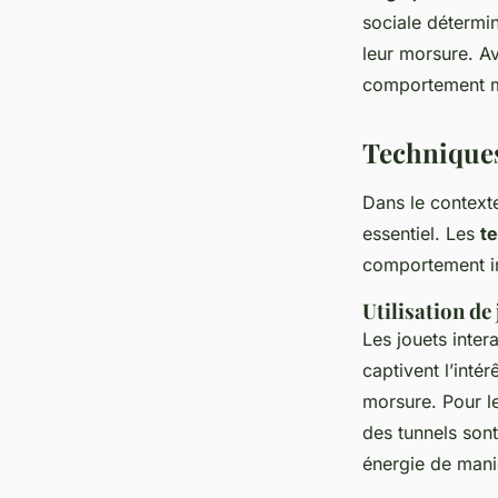
sociale détermin
leur morsure. Av
comportement mo
Techniques
Dans le context
essentiel. Les
t
comportement in
Utilisation de 
Les jouets inter
captivent l’int
morsure. Pour l
des tunnels sont
énergie de maniè