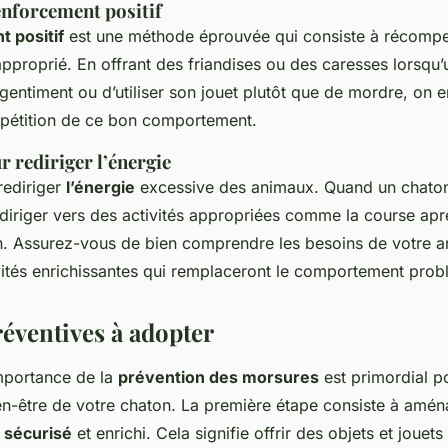
nforcement positif
 positif
est une méthode éprouvée qui consiste à récomp
proprié. En offrant des friandises ou des caresses lorsqu’
 gentiment ou d’utiliser son jouet plutôt que de mordre, on
pétition de ce bon comportement.
r rediriger l’énergie
 rediriger
l’énergie
excessive des animaux. Quand un chat
e diriger vers des activités appropriées comme la course apr
on. Assurez-vous de bien comprendre les besoins de votre a
ivités enrichissantes qui remplaceront le comportement prob
éventives à adopter
mportance de la
prévention des morsures
est primordial po
ien-être de votre chaton. La première étape consiste à amé
 sécurisé
et enrichi. Cela signifie offrir des objets et jouets