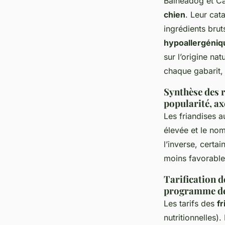
Balneadog et Ca
chien
. Leur cat
ingrédients brut
hypoallergéniq
sur l’origine n
chaque gabarit,
Synthèse des r
popularité, a
Les friandises a
élevée et le n
l’inverse, certa
moins favorables
Tarification de
programme de
Les tarifs des
f
nutritionnelles).