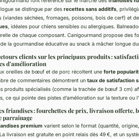
nigourmand font référence sur le marché des
friandises n
alogue se distingue par des
recettes sans additifs
, privilég
s (viandes séchées, fromages, poissons, bois de cerf) et d
ues
, idéales pour chiens sensibles ou allergiques. Balneado
aturelle de chaque composant. Canigourmand propose des f
 de la gourmandise éducative au snack à mâcher longue du
etours clients sur les principaux produits : satisfact
xes d’amélioration
ux oreilles de bœuf et de porc récoltent une
forte populari
ombre de commentaires démontrent un
taux de satisfaction 
ins produits spécialisés (comme la trachée de bœuf 3 cm) af
, ce qui pointe des pistes d’amélioration sur la texture ou 
s friandises : fourchettes de prix, livraison offerte, 
 parrainage
riandises premium
varient selon le format (quantité, origine,
 La livraison est gratuite en point relais dès 49 €, et un sys