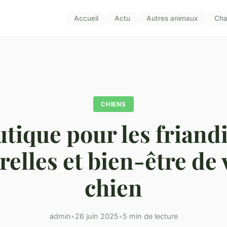
Accueil
Actu
Autres animaux
Cha
CHIENS
tique pour les friand
relles et bien-être de 
chien
admin
•
26 juin 2025
•
5 min de lecture