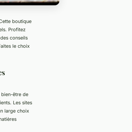
. Cette boutique
els. Profitez
 des conseils
aites le choix
es
 bien-être de
ients. Les sites
n large choix
matières