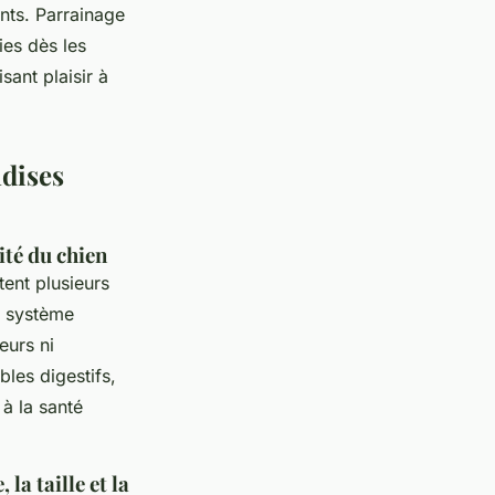
nts. Parrainage
ies dès les
sant plaisir à
ndises
vité du chien
tent plusieurs
le système
eurs ni
bles digestifs,
 à la santé
la taille et la