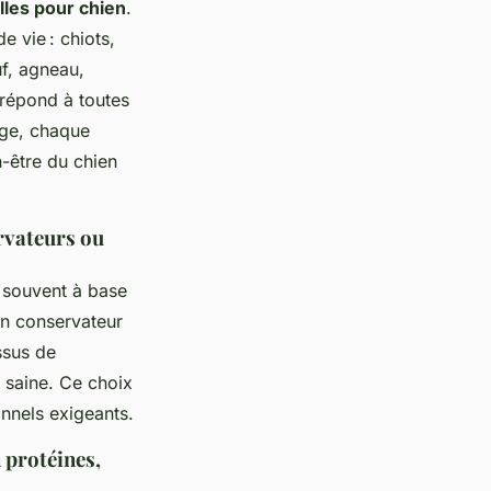
lles pour chien
.
 vie : chiots,
uf, agneau,
 répond à toutes
age, chaque
n-être du chien
ervateurs ou
 souvent à base
un conservateur
ssus de
n saine. Ce choix
onnels exigeants.
 protéines,