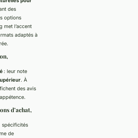
aturelles pour
iant des
es options
g met l’accent
ormats adaptés à
rée.
ion,
té
: leur note
supérieur
. À
fichent des avis
l’appétence.
bons d’achat,
 spécificités
tème de