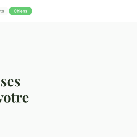
ts
Chiens
ises
votre