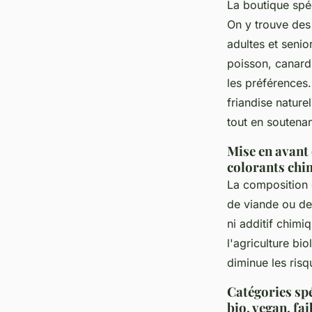
La boutique spé
On y trouve des
adultes et senio
poisson, canard
les préférences
friandise nature
tout en soutenan
Mise en avant 
colorants chi
La composition 
de viande ou de 
ni additif chimi
l'agriculture bi
diminue les risq
Catégories spé
bio, vegan, fai