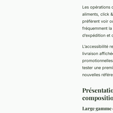
Les opérations d
aliments, click 
préfèrent voir o
fréquemment la l
d’expédition et 
L’accessibilité r
livraison affic
promotionnelles 
tester une prem
nouvelles référe
Présentatio
compositi
Large gamme de