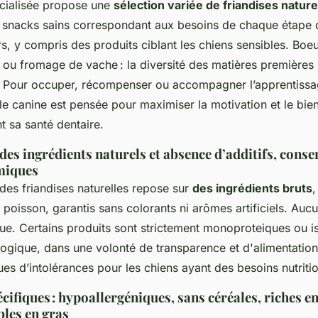
cialisée propose une
sélection variée de friandises nature
 snacks sains correspondant aux besoins de chaque étape de
rs, y compris des produits ciblant les chiens sensibles. Boe
 ou fromage de vache : la diversité des matières premières
. Pour occuper, récompenser ou accompagner l’apprentiss
lle canine est pensée pour maximiser la motivation et le bie
t sa santé dentaire.
des ingrédients naturels et absence d’additifs, cons
miques
des friandises naturelles repose sur
des ingrédients bruts
,
poisson, garantis sans colorants ni arômes artificiels. Auc
que. Certains produits sont strictement monoproteiques ou i
ologique, dans une volonté de transparence et d'alimentatio
ues d’intolérances pour les chiens ayant des besoins nutriti
cifiques : hypoallergéniques, sans céréales, riches en
bles en gras