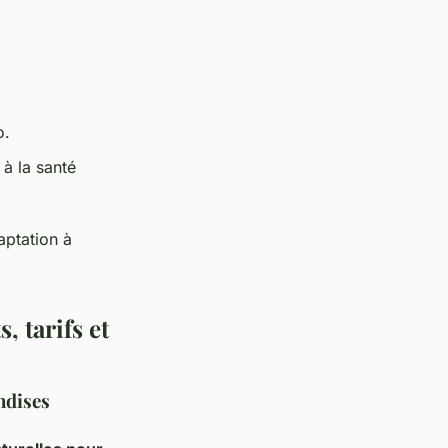
o.
 à la santé
aptation à
, tarifs et
ndises